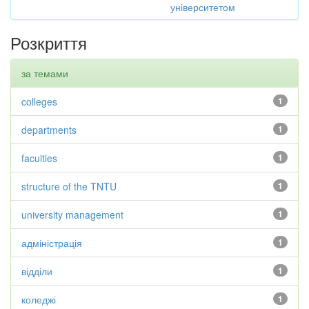
університетом
Розкриття
за темами
colleges
1
departments
1
faculties
1
structure of the TNTU
1
university management
1
адміністрація
1
відділи
1
коледжі
1