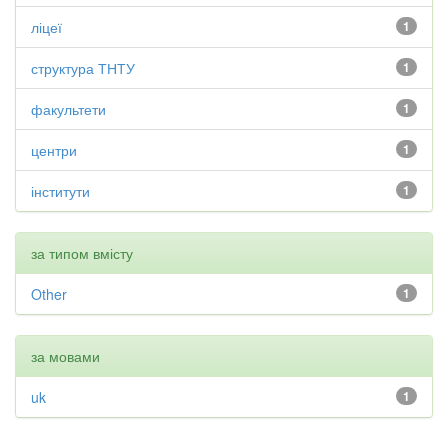
ліцеї
1
структура ТНТУ
1
факультети
1
центри
1
інститути
1
за типом вмісту
Other
1
за мовами
uk
1