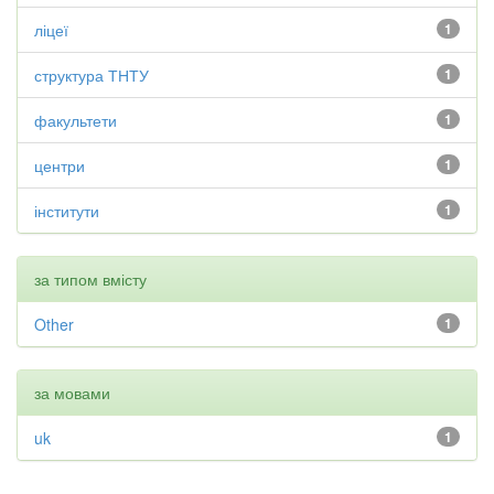
ліцеї
1
структура ТНТУ
1
факультети
1
центри
1
інститути
1
за типом вмісту
Other
1
за мовами
uk
1