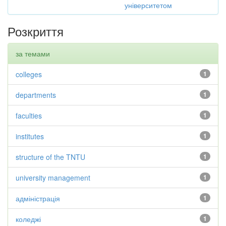
університетом
Розкриття
за темами
colleges
1
departments
1
faculties
1
institutes
1
structure of the TNTU
1
university management
1
адміністрація
1
коледжі
1