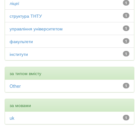
ліцеї
1
структура ТНТУ
1
управління університетом
1
факультети
1
інститути
1
за типом вмісту
Other
1
за мовами
uk
1