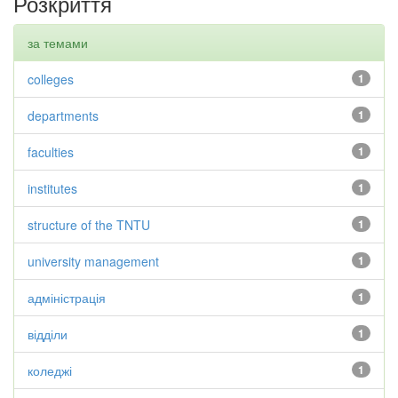
Розкриття
за темами
colleges
1
departments
1
faculties
1
institutes
1
structure of the TNTU
1
university management
1
адміністрація
1
відділи
1
коледжі
1