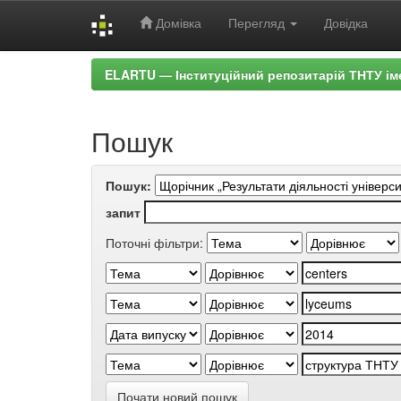
Домівка
Перегляд
Довідка
Skip
ELARTU — Інституційний репозитарій ТНТУ ім
navigation
Пошук
Пошук:
запит
Поточні фільтри:
Почати новий пошук