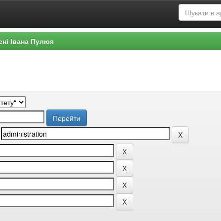
ені Івана Пулюя