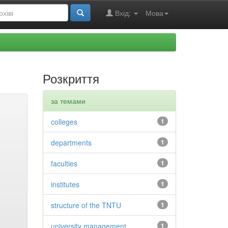
Вхід:
Мова
Розкриття
за темами
colleges
1
departments
1
faculties
1
institutes
1
structure of the TNTU
1
university management
1