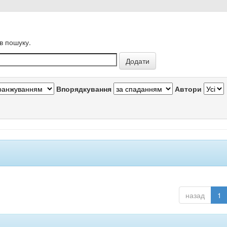
в пошуку.
Впорядкування
Автори
назад
1