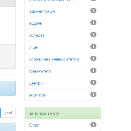
адміністрація
1
відділи
1
коледжі
1
ліцеї
1
управління університетом
1
факультети
1
центри
1
інститути
1
далі
за типом вмісту
Other
1