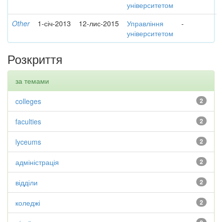
університетом
Other
1-січ-2013
12-лис-2015
Управління
-
університетом
Розкриття
за темами
colleges
2
faculties
2
lyceums
2
адміністрація
2
відділи
2
коледжі
2