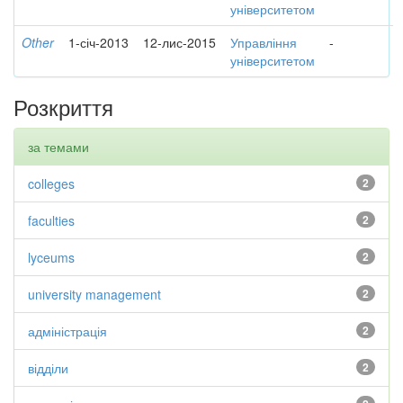
університетом
Other
1-січ-2013
12-лис-2015
Управління
-
університетом
Розкриття
за темами
colleges
2
faculties
2
lyceums
2
university management
2
адміністрація
2
відділи
2