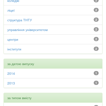
коледжі
2
ліцеї
2
структура ТНТУ
2
управління університетом
2
центри
2
інститути
2
за датою випуску
2014
1
2013
1
за типом вмісту