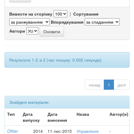
Вивести на сторінку
|
Сортування
Впорядкування
Автори
Результати 1-2 зі 2 (час пошуку: 0.002 секунди).
назад
1
далі
Знайдені матеріали:
Тип
Дата
Дата
Назва
Автор(и)
випуску
внесення
Other
2014
11-лис-2015
Управління
-