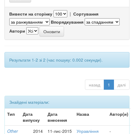
Вивести на сторінку
|
Сортування
Впорядкування
Автори
Результати 1-2 зі 2 (час пошуку: 0.002 секунди).
назад
1
далі
Знайдені матеріали:
Тип
Дата
Дата
Назва
Автор(и)
випуску
внесення
Other
2014
11-лис-2015
Управління
-