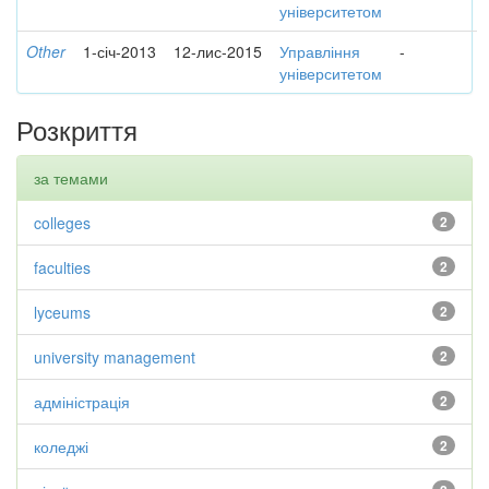
університетом
Other
1-січ-2013
12-лис-2015
Управління
-
університетом
Розкриття
за темами
colleges
2
faculties
2
lyceums
2
university management
2
адміністрація
2
коледжі
2