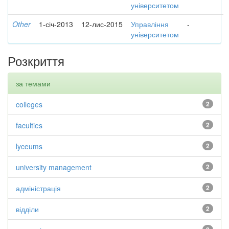
університетом
Other
1-січ-2013
12-лис-2015
Управління
-
університетом
Розкриття
за темами
colleges
2
faculties
2
lyceums
2
university management
2
адміністрація
2
відділи
2