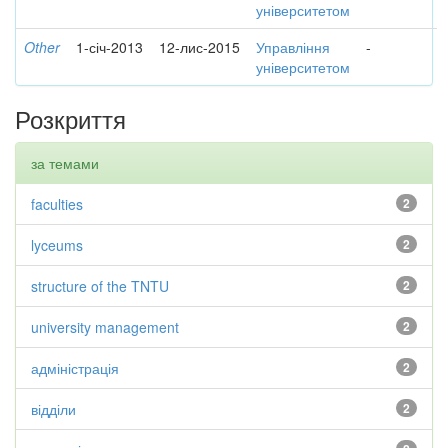
університетом
Other
1-січ-2013
12-лис-2015
Управління
-
університетом
Розкриття
за темами
faculties
2
lyceums
2
structure of the TNTU
2
university management
2
адміністрація
2
відділи
2