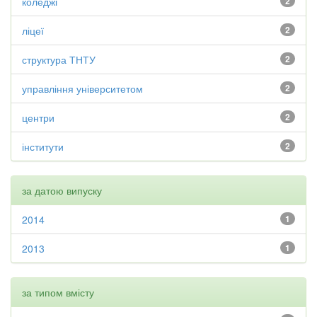
коледжі
2
ліцеї
2
структура ТНТУ
2
управління університетом
2
центри
2
інститути
2
за датою випуску
2014
1
2013
1
за типом вмісту