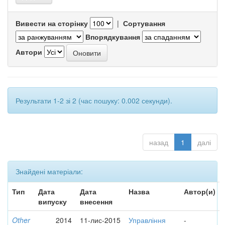
Вивести на сторінку
|
Сортування
Впорядкування
Автори
Результати 1-2 зі 2 (час пошуку: 0.002 секунди).
назад
1
далі
Знайдені матеріали:
Тип
Дата
Дата
Назва
Автор(и)
випуску
внесення
Other
2014
11-лис-2015
Управління
-