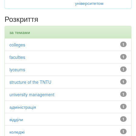
університетом
Розкриття
за темами
colleges
1
faculties
1
lyceums
1
structure of the TNTU
1
university management
1
адміністрація
1
відділи
1
коледжі
1