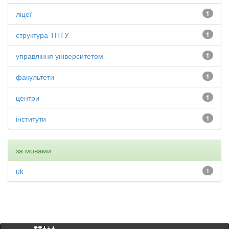
ліцеї
1
структура ТНТУ
1
управління університетом
1
факультети
1
центри
1
інститути
1
за мовами
uk
1