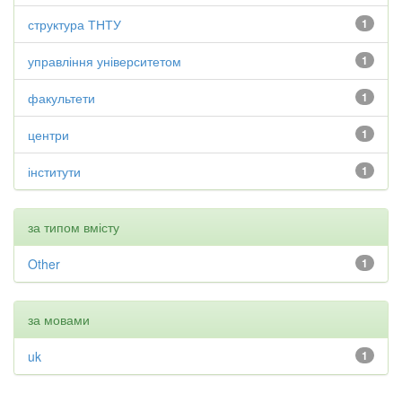
структура ТНТУ
1
управління університетом
1
факультети
1
центри
1
інститути
1
за типом вмісту
Other
1
за мовами
uk
1