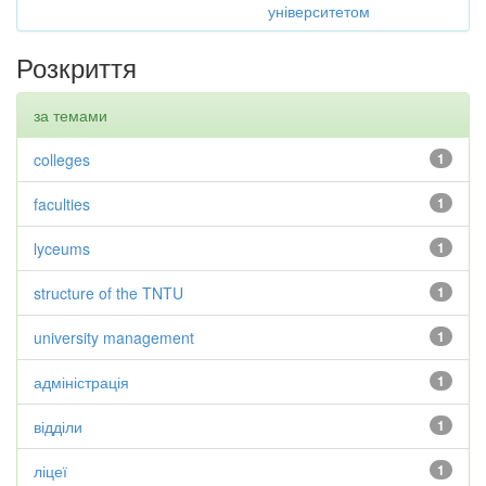
університетом
Розкриття
за темами
colleges
1
faculties
1
lyceums
1
structure of the TNTU
1
university management
1
адміністрація
1
відділи
1
ліцеї
1