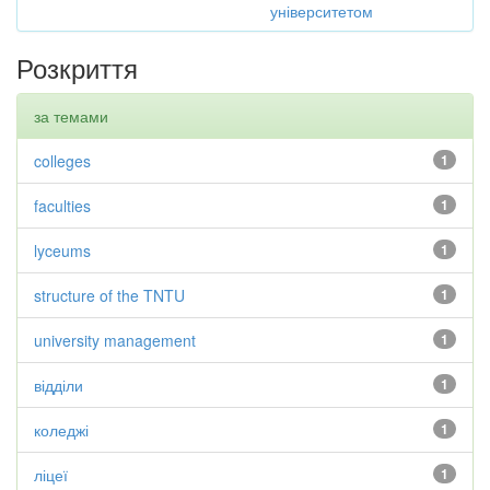
університетом
Розкриття
за темами
colleges
1
faculties
1
lyceums
1
structure of the TNTU
1
university management
1
відділи
1
коледжі
1
ліцеї
1