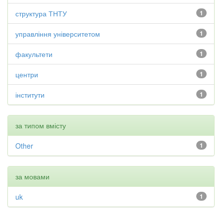
структура ТНТУ
1
управління університетом
1
факультети
1
центри
1
інститути
1
за типом вмісту
Other
1
за мовами
uk
1