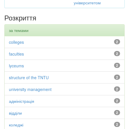
університетом
Розкриття
за темами
colleges
2
faculties
2
lyceums
2
structure of the TNTU
2
university management
2
адміністрація
2
відділи
2
коледжі
2