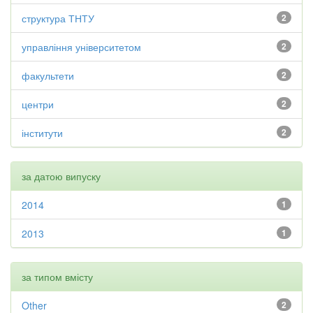
структура ТНТУ
2
управління університетом
2
факультети
2
центри
2
інститути
2
за датою випуску
2014
1
2013
1
за типом вмісту
Other
2