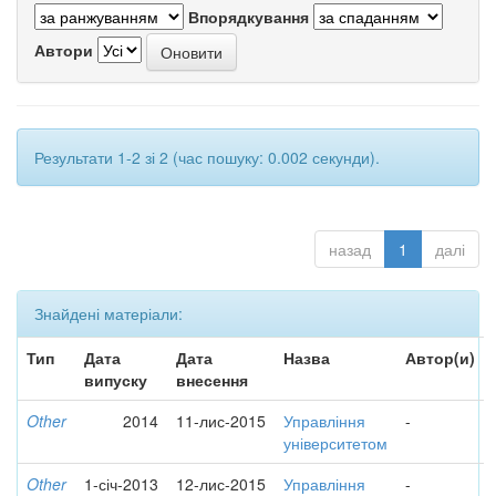
Впорядкування
Автори
Результати 1-2 зі 2 (час пошуку: 0.002 секунди).
назад
1
далі
Знайдені матеріали:
Тип
Дата
Дата
Назва
Автор(и)
випуску
внесення
Other
2014
11-лис-2015
Управління
-
університетом
Other
1-січ-2013
12-лис-2015
Управління
-