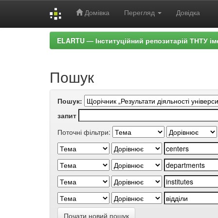
Домівка
Перегляд
Довідка
Skip
ELARTU — Інституційний репозитарій ТНТУ ім
navigation
Пошук
Пошук:
запит
Поточні фільтри:
Почати новий пошук