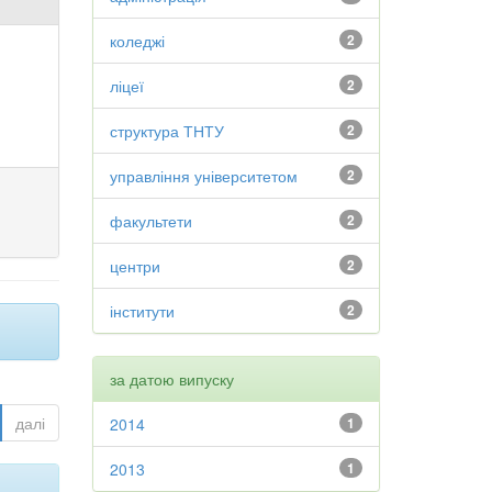
коледжі
2
ліцеї
2
структура ТНТУ
2
управління університетом
2
факультети
2
центри
2
інститути
2
за датою випуску
далі
2014
1
2013
1