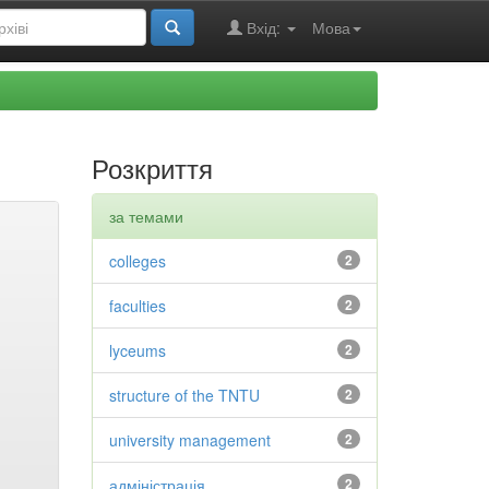
Вхід:
Мова
Розкриття
за темами
colleges
2
faculties
2
lyceums
2
structure of the TNTU
2
university management
2
адміністрація
2