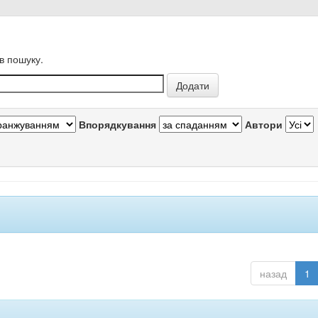
в пошуку.
Впорядкування
Автори
назад
1