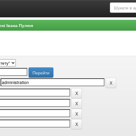
ені Івана Пулюя