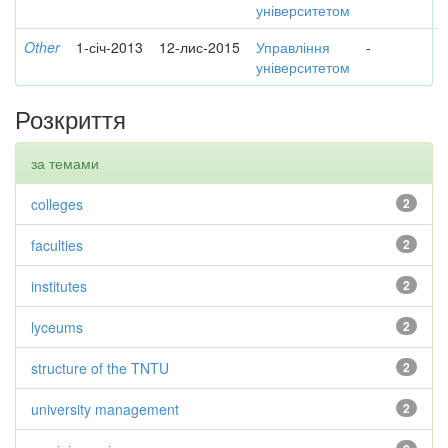
університетом
Other
1-січ-2013
12-лис-2015
Управління
-
університетом
Розкриття
за темами
colleges
2
faculties
2
institutes
2
lyceums
2
structure of the TNTU
2
university management
2