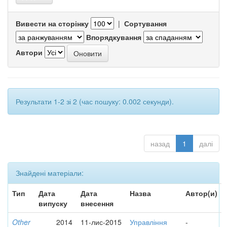
Вивести на сторінку
|
Сортування
Впорядкування
Автори
Результати 1-2 зі 2 (час пошуку: 0.002 секунди).
назад
1
далі
Знайдені матеріали:
Тип
Дата
Дата
Назва
Автор(и)
випуску
внесення
Other
2014
11-лис-2015
Управління
-