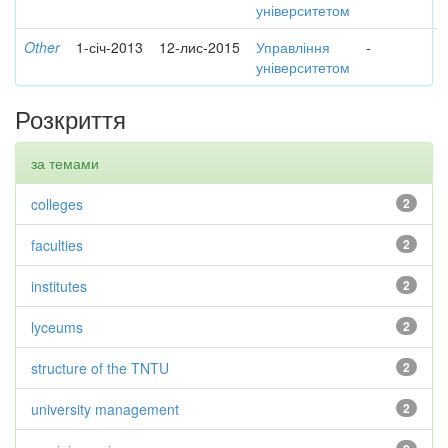
університетом
Other
1-січ-2013
12-лис-2015
Управління
-
університетом
Розкриття
за темами
colleges
2
faculties
2
institutes
2
lyceums
2
structure of the TNTU
2
university management
2