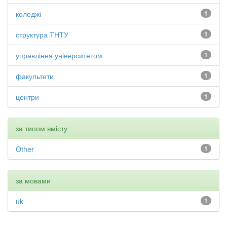
коледжі
1
структура ТНТУ
1
управління університетом
1
факультети
1
центри
1
за типом вмісту
Other
1
за мовами
uk
1