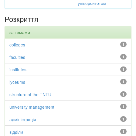
університетом
Розкриття
за темами
colleges
1
faculties
1
institutes
1
lyceums
1
structure of the TNTU
1
university management
1
адміністрація
1
відділи
1