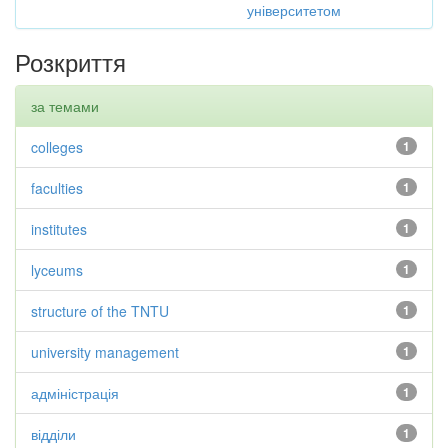
університетом
Розкриття
за темами
colleges
1
faculties
1
institutes
1
lyceums
1
structure of the TNTU
1
university management
1
адміністрація
1
відділи
1