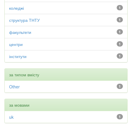
коледжі
1
структура ТНТУ
1
факультети
1
центри
1
інститути
1
за типом вмісту
Other
1
за мовами
uk
1