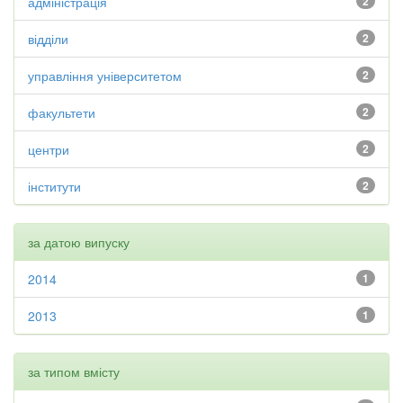
адміністрація
2
відділи
2
управління університетом
2
факультети
2
центри
2
інститути
2
за датою випуску
2014
1
2013
1
за типом вмісту