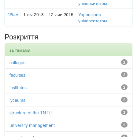
університетом
Other
1-січ-2013
12-лис-2015
Управління
-
університетом
Розкриття
за темами
colleges
2
faculties
2
institutes
2
lyceums
2
structure of the TNTU
2
university management
2