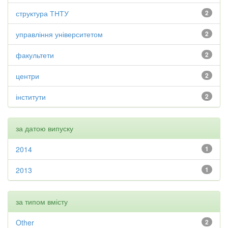
структура ТНТУ
2
управління університетом
2
факультети
2
центри
2
інститути
2
за датою випуску
2014
1
2013
1
за типом вмісту
Other
2