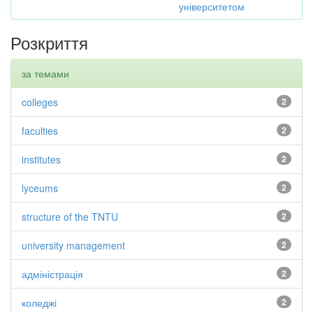
університетом
Розкриття
за темами
colleges
2
faculties
2
institutes
2
lyceums
2
structure of the TNTU
2
university management
2
адміністрація
2
коледжі
2