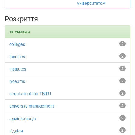
університетом
Розкриття
за темами
colleges
2
faculties
2
institutes
2
lyceums
2
structure of the TNTU
2
university management
2
адміністрація
2
відділи
2