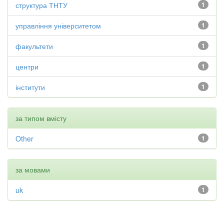
структура ТНТУ
1
управління університетом
1
факультети
1
центри
1
інститути
1
за типом вмісту
Other
1
за мовами
uk
1