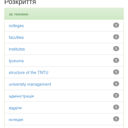
Розкриття
за темами
colleges
1
faculties
1
institutes
1
lyceums
1
structure of the TNTU
1
university management
1
адміністрація
1
відділи
1
коледжі
1