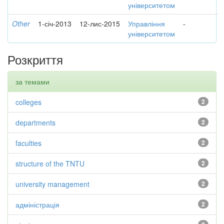
університетом
Other
1-січ-2013
12-лис-2015
Управління
-
університетом
Розкриття
за темами
colleges
2
departments
2
faculties
2
structure of the TNTU
2
university management
2
адміністрація
2