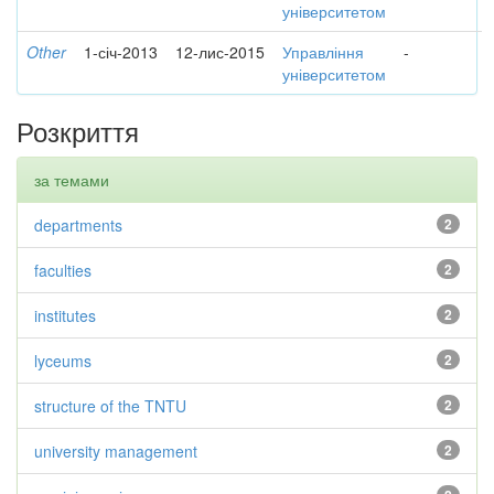
університетом
Other
1-січ-2013
12-лис-2015
Управління
-
університетом
Розкриття
за темами
departments
2
faculties
2
institutes
2
lyceums
2
structure of the TNTU
2
university management
2