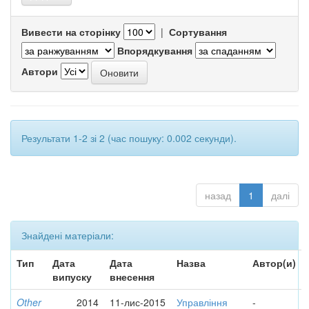
Вивести на сторінку
|
Сортування
Впорядкування
Автори
Результати 1-2 зі 2 (час пошуку: 0.002 секунди).
назад
1
далі
Знайдені матеріали:
Тип
Дата
Дата
Назва
Автор(и)
випуску
внесення
Other
2014
11-лис-2015
Управління
-