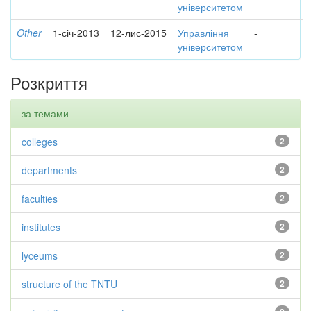
університетом
Other
1-січ-2013
12-лис-2015
Управління
-
університетом
Розкриття
за темами
colleges
2
departments
2
faculties
2
institutes
2
lyceums
2
structure of the TNTU
2