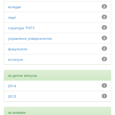
коледжі
2
ліцеї
2
структура ТНТУ
2
управління університетом
2
факультети
2
інститути
2
за датою випуску
2014
1
2013
1
за мовами