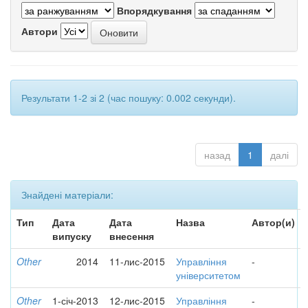
Впорядкування
Автори
Результати 1-2 зі 2 (час пошуку: 0.002 секунди).
назад
1
далі
Знайдені матеріали:
Тип
Дата
Дата
Назва
Автор(и)
випуску
внесення
Other
2014
11-лис-2015
Управління
-
університетом
Other
1-січ-2013
12-лис-2015
Управління
-