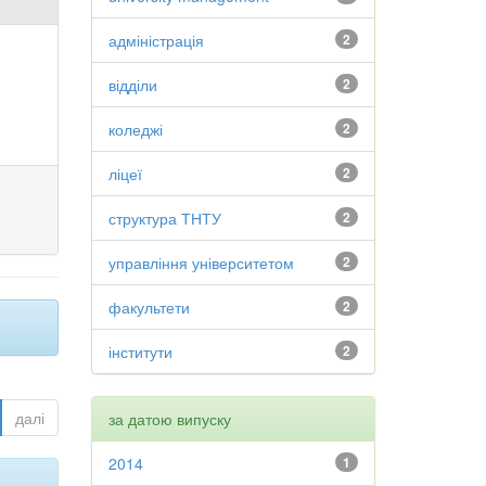
адміністрація
2
відділи
2
коледжі
2
ліцеї
2
структура ТНТУ
2
управління університетом
2
факультети
2
інститути
2
далі
за датою випуску
2014
1