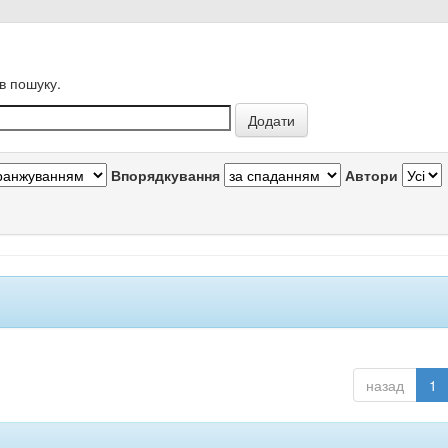
в пошуку.
Впорядкування
Автори
назад
1