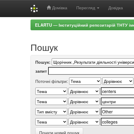
Домівка
Перегляд
Довідка
Skip
ELARTU — Інституційний репозитарій ТНТУ ім
navigation
Пошук
Пошук:
запит
Поточні фільтри:
Почати новий пошук