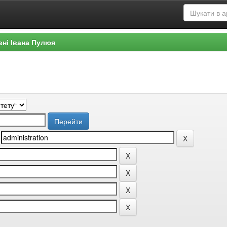
ені Івана Пулюя