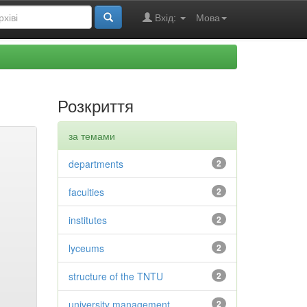
Вхід:
Мова
Розкриття
за темами
departments
2
faculties
2
institutes
2
lyceums
2
structure of the TNTU
2
university management
2