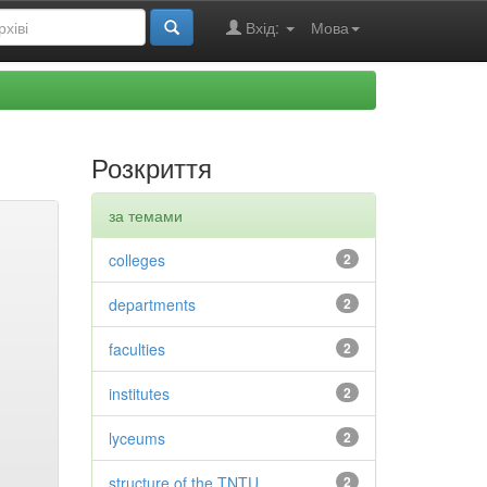
Вхід:
Мова
Розкриття
за темами
colleges
2
departments
2
faculties
2
institutes
2
lyceums
2
structure of the TNTU
2