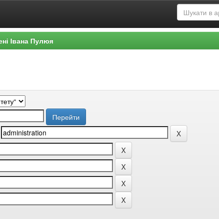
ені Івана Пулюя