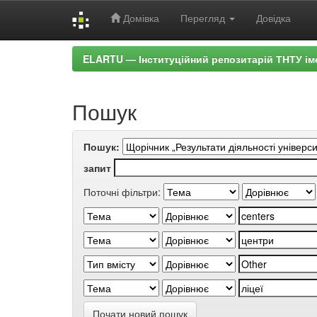
Домівка
Перегляд
Довідка
Skip
ELARTU — Інституційний репозитарій ТНТУ ім
navigation
Пошук
Пошук:
запит
Поточні фільтри:
Почати новий пошук