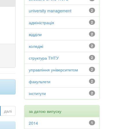
university management
2
адміністрація
2
відділи
2
коледжі
2
структура ТНТУ
2
управління університетом
2
факультети
2
інститути
2
далі
за датою випуску
2014
1