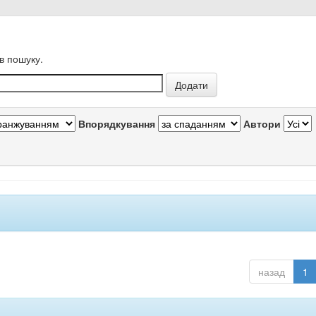
в пошуку.
Впорядкування
Автори
назад
1