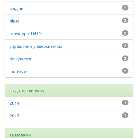
відділи
2
ліцеї
2
структура ТНТУ
2
управління університетом
2
факультети
2
інститути
2
за датою випуску
2014
1
2013
1
за мовами