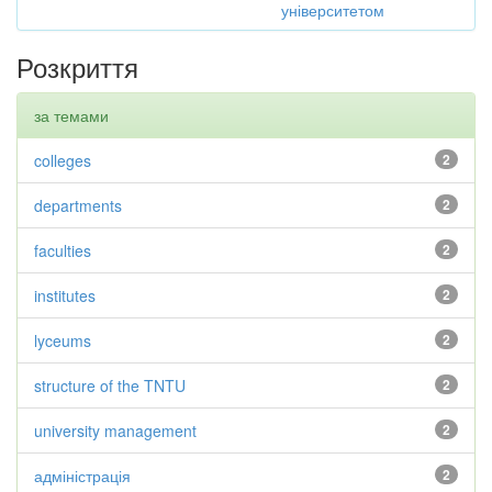
університетом
Розкриття
за темами
colleges
2
departments
2
faculties
2
institutes
2
lyceums
2
structure of the TNTU
2
university management
2
адміністрація
2