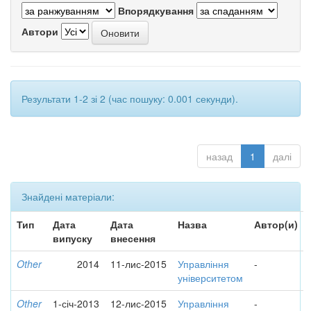
Впорядкування
Автори
Результати 1-2 зі 2 (час пошуку: 0.001 секунди).
назад
1
далі
Знайдені матеріали:
Тип
Дата
Дата
Назва
Автор(и)
випуску
внесення
Other
2014
11-лис-2015
Управління
-
університетом
Other
1-січ-2013
12-лис-2015
Управління
-