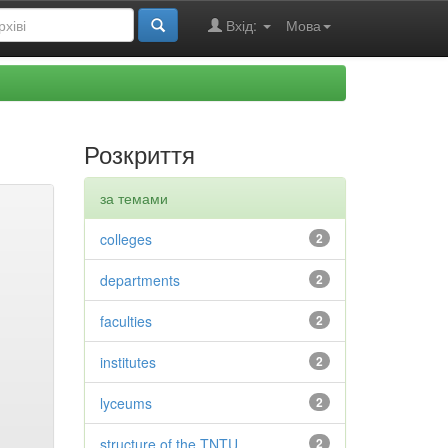
Вхід:
Мова
Розкриття
за темами
colleges
2
departments
2
faculties
2
institutes
2
lyceums
2
structure of the TNTU
2