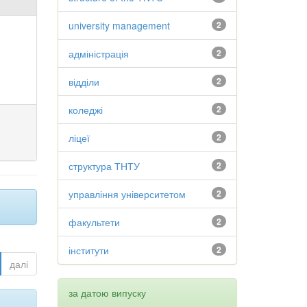
university management
2
адміністрація
2
відділи
2
коледжі
2
ліцеї
2
структура ТНТУ
2
управління університетом
2
факультети
2
інститути
2
далі
за датою випуску