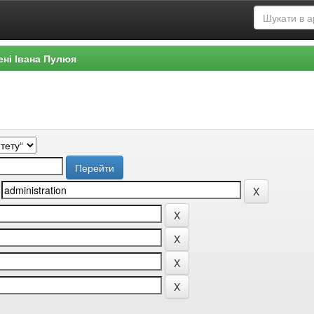
ені Івана Пулюя