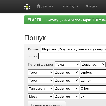
Домівка
Перегляд
Довідка
Skip
ELARTU — Інституційний репозитарій ТНТУ ім
navigation
Пошук
Пошук:
запит
Поточні фільтри:
Почати новий пошук