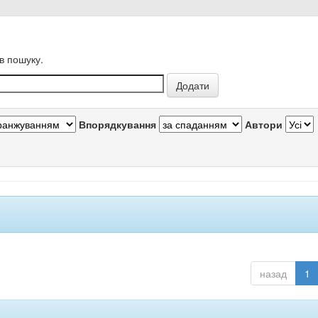
в пошуку.
Впорядкування
Автори
назад
1