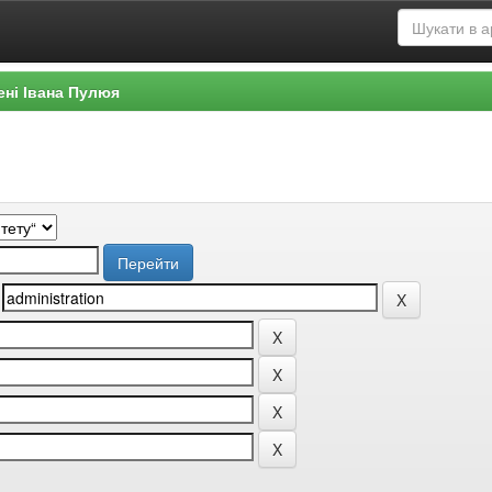
ені Івана Пулюя