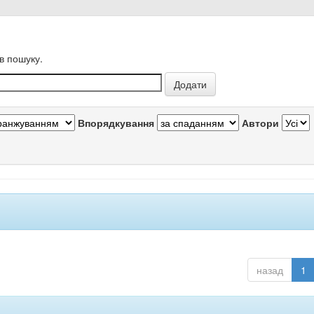
в пошуку.
Впорядкування
Автори
назад
1