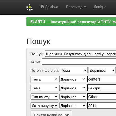
Домівка
Перегляд
Довідка
Skip
ELARTU — Інституційний репозитарій ТНТУ ім
navigation
Пошук
Пошук:
запит
Поточні фільтри:
Почати новий пошук