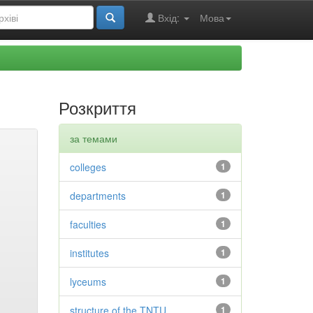
Вхід:
Мова
Розкриття
за темами
colleges
1
departments
1
faculties
1
institutes
1
lyceums
1
structure of the TNTU
1