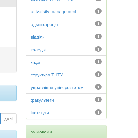
university management
1
адміністрація
1
відділи
1
коледжі
1
ліцеї
1
структура ТНТУ
1
управління університетом
1
факультети
1
інститути
1
далі
за мовами