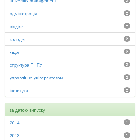
university management
2
адміністрація
2
відділи
2
коледжі
2
ліцеї
2
структура ТНТУ
2
управління університетом
2
інститути
2
за датою випуску
2014
1
2013
1