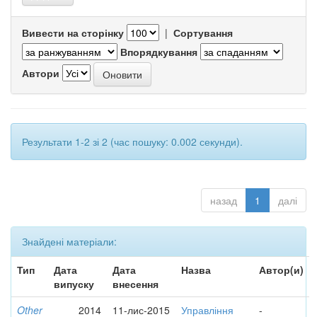
Вивести на сторінку
|
Сортування
Впорядкування
Автори
Результати 1-2 зі 2 (час пошуку: 0.002 секунди).
назад
1
далі
Знайдені матеріали:
Тип
Дата
Дата
Назва
Автор(и)
випуску
внесення
Other
2014
11-лис-2015
Управління
-