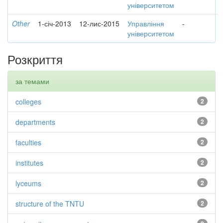
університетом
Other
1-січ-2013
12-лис-2015
Управління
-
університетом
Розкриття
за темами
colleges
2
departments
2
faculties
2
institutes
2
lyceums
2
structure of the TNTU
2