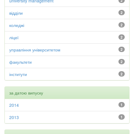
university management
2
відділи
2
коледжі
2
ліцеї
2
управління університетом
2
факультети
2
інститути
2
за датою випуску
2014
1
2013
1