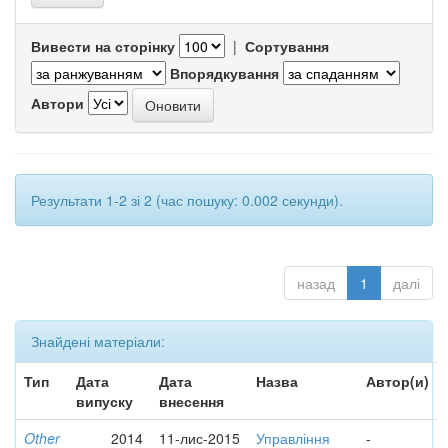
Вивести на сторінку
|
Сортування
Впорядкування
Автори
Результати 1-2 зі 2 (час пошуку: 0.002 секунди).
назад
1
далі
Знайдені матеріали:
Тип
Дата
Дата
Назва
Автор(и)
випуску
внесення
Other
2014
11-лис-2015
Управління
-