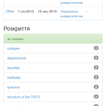
університетом
Other
1-січ-2013
12-лис-2015
Управління
-
університетом
Розкриття
за темами
colleges
2
departments
2
faculties
2
institutes
2
lyceums
2
structure of the TNTU
2