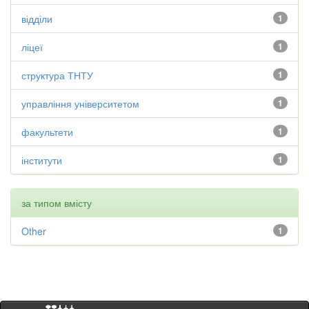
відділи
1
ліцеї
1
структура ТНТУ
1
управління університетом
1
факультети
1
інститути
1
за типом вмісту
Other
1