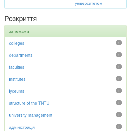
університетом
Розкриття
за темами
colleges
1
departments
1
faculties
1
institutes
1
lyceums
1
structure of the TNTU
1
university management
1
адміністрація
1