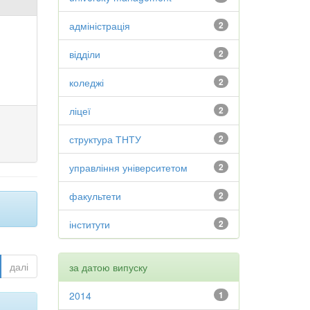
адміністрація
2
відділи
2
коледжі
2
ліцеї
2
структура ТНТУ
2
управління університетом
2
факультети
2
інститути
2
далі
за датою випуску
2014
1