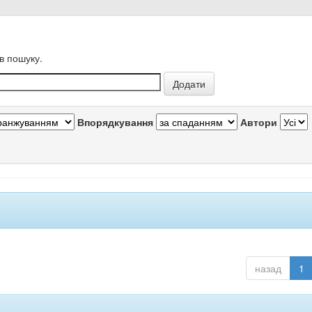
в пошуку.
Впорядкування
Автори
назад
1