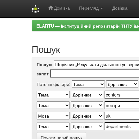
Домівка
Перегляд
Довідка
Skip
ELARTU — Інституційний репозитарій ТНТУ ім
navigation
Пошук
Пошук:
запит
Поточні фільтри:
Почати новий пошук