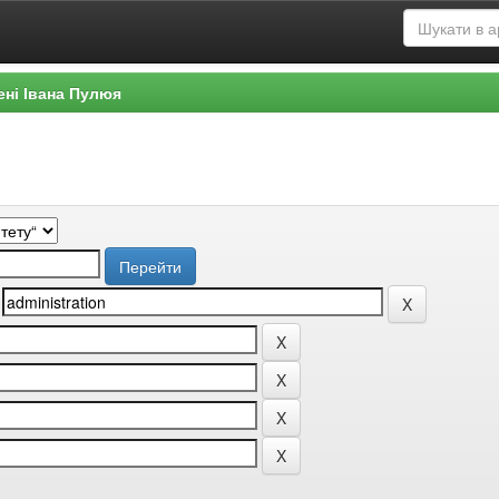
ені Івана Пулюя