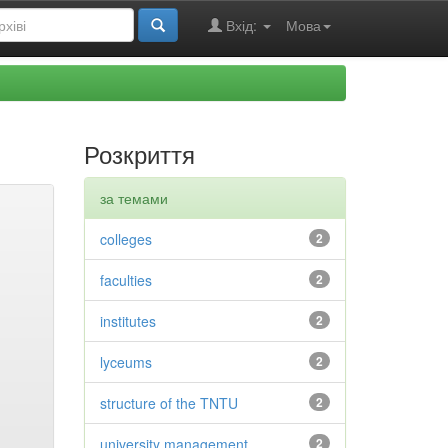
Вхід:
Мова
Розкриття
за темами
colleges
2
faculties
2
institutes
2
lyceums
2
structure of the TNTU
2
university management
2