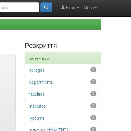
Вхід:
Мова
Розкриття
за темами
colleges
2
departments
2
faculties
2
institutes
2
lyceums
2
structure of the TNTU
2