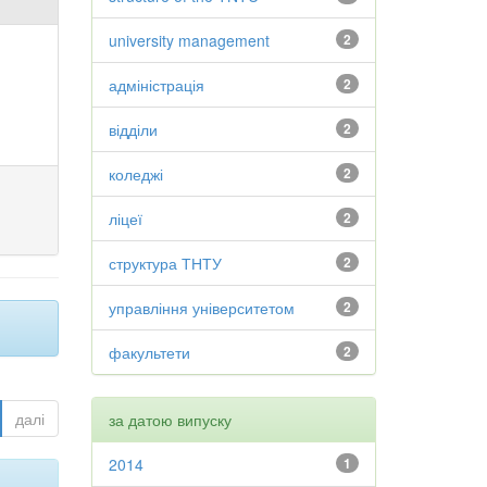
university management
2
адміністрація
2
відділи
2
коледжі
2
ліцеї
2
структура ТНТУ
2
управління університетом
2
факультети
2
далі
за датою випуску
2014
1