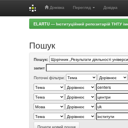
Домівка
Перегляд
Довідка
Skip
ELARTU — Інституційний репозитарій ТНТУ ім
navigation
Пошук
Пошук:
запит
Поточні фільтри:
Почати новий пошук