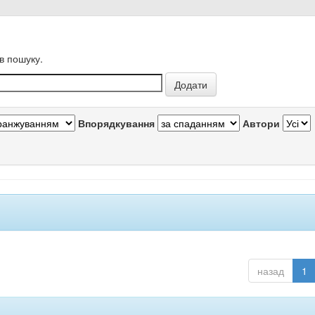
в пошуку.
Впорядкування
Автори
назад
1