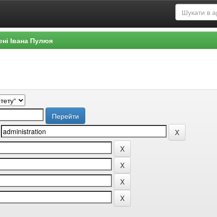
ені Івана Пулюя