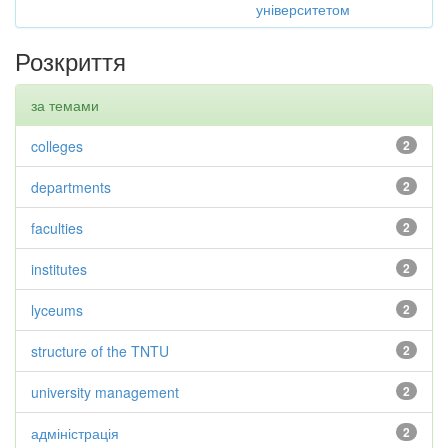
університетом
Розкриття
за темами
colleges
2
departments
2
faculties
2
institutes
2
lyceums
2
structure of the TNTU
2
university management
2
адміністрація
2