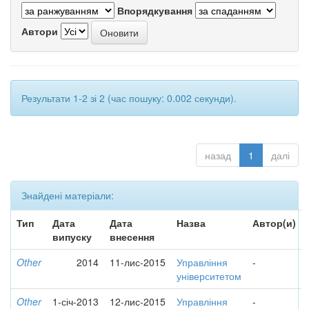
Впорядкування
Автори
Результати 1-2 зі 2 (час пошуку: 0.002 секунди).
назад
1
далі
Знайдені матеріали:
Тип
Дата
Дата
Назва
Автор(и)
випуску
внесення
Other
2014
11-лис-2015
Управління
-
університетом
Other
1-січ-2013
12-лис-2015
Управління
-