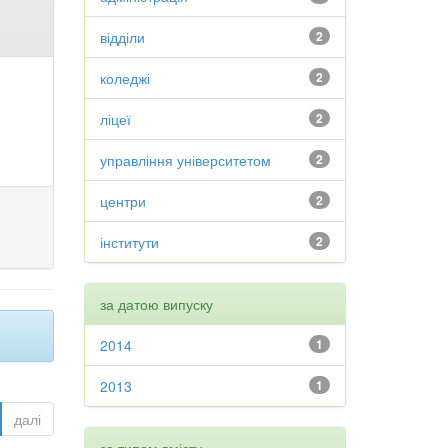
відділи
2
коледжі
2
ліцеї
2
управління університетом
2
центри
2
інститути
2
за датою випуску
2014
1
2013
1
далі