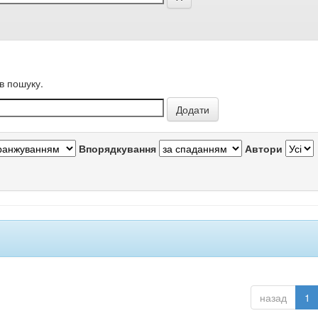
в пошуку.
Впорядкування
Автори
назад
1