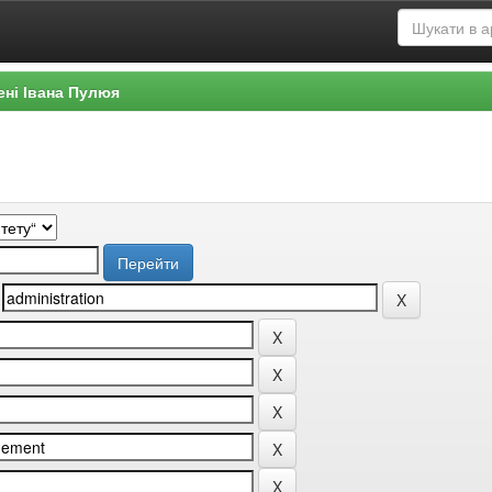
ені Івана Пулюя