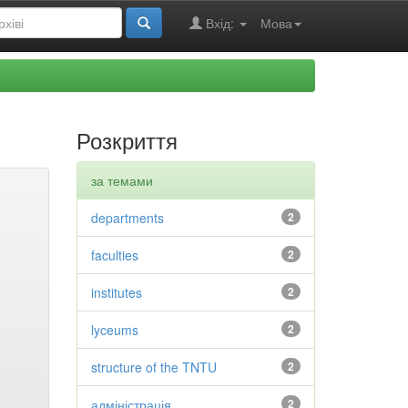
Вхід:
Мова
Розкриття
за темами
departments
2
faculties
2
institutes
2
lyceums
2
structure of the TNTU
2
адміністрація
2