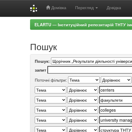
Домівка
Перегляд
Довідка
Skip
ELARTU — Інституційний репозитарій ТНТУ ім
navigation
Пошук
Пошук:
запит
Поточні фільтри: