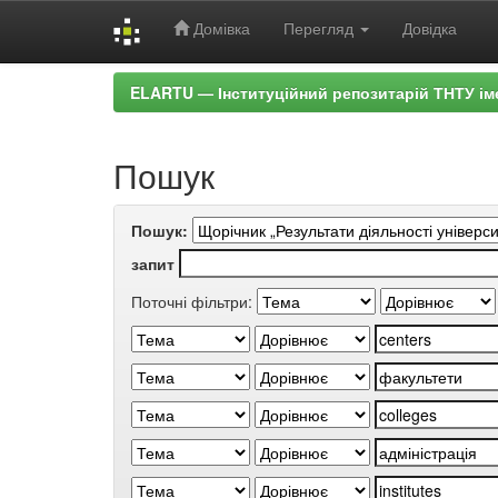
Домівка
Перегляд
Довідка
Skip
ELARTU — Інституційний репозитарій ТНТУ ім
navigation
Пошук
Пошук:
запит
Поточні фільтри: