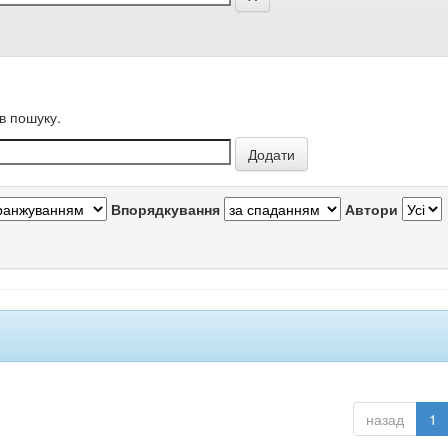
в пошуку.
Впорядкування
Автори
назад
1