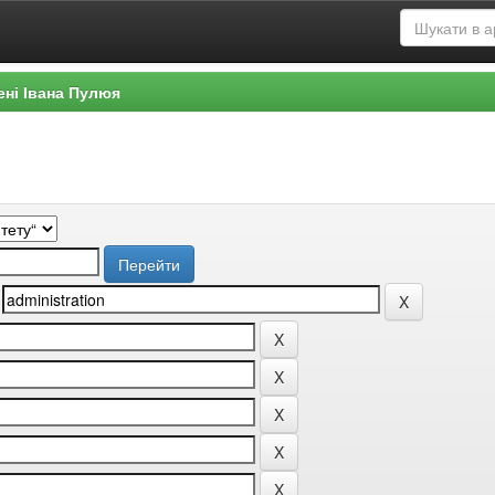
ені Івана Пулюя