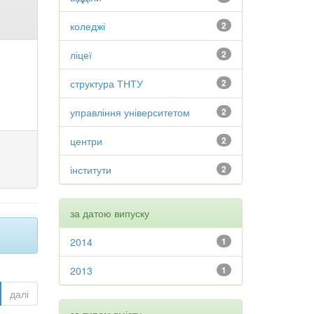
коледжі
2
ліцеї
2
структура ТНТУ
2
управління університетом
2
центри
2
інститути
2
за датою випуску
2014
1
2013
1
далі