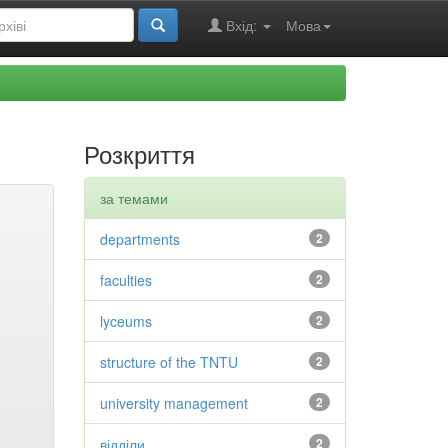
Вхід:
Мова
Розкриття
за темами
departments
2
faculties
2
lyceums
2
structure of the TNTU
2
university management
2
відділи
2