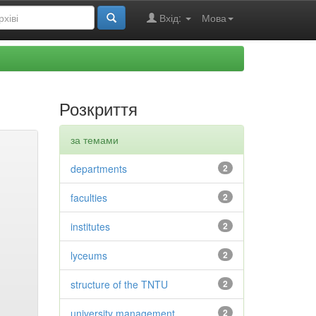
Вхід:
Мова
Розкриття
за темами
departments
2
faculties
2
institutes
2
lyceums
2
structure of the TNTU
2
university management
2