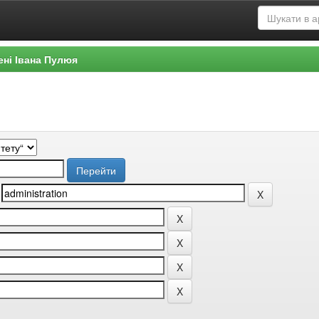
ені Івана Пулюя