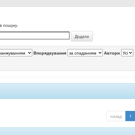
в пошуку.
Впорядкування
Автори
назад
1