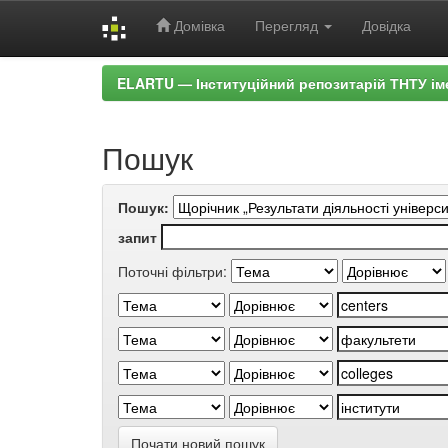
Домівка
Перегляд
Довідка
Skip
ELARTU — Інституційний репозитарій ТНТУ ім
navigation
Пошук
Пошук:
запит
Поточні фільтри:
Почати новий пошук