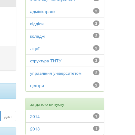
адміністрація
2
відділи
2
коледжі
2
ліцеї
2
структура ТНТУ
2
управління університетом
2
центри
2
за датою випуску
далі
2014
1
2013
1