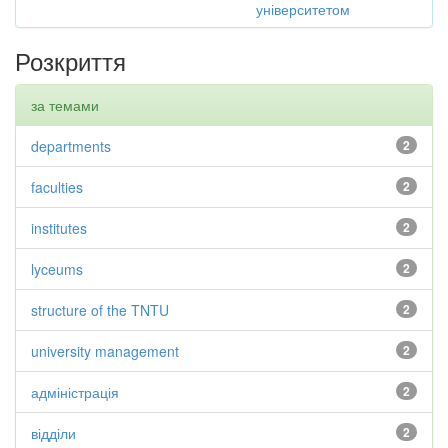
університетом
Розкриття
за темами
departments
2
faculties
2
institutes
2
lyceums
2
structure of the TNTU
2
university management
2
адміністрація
2
відділи
2