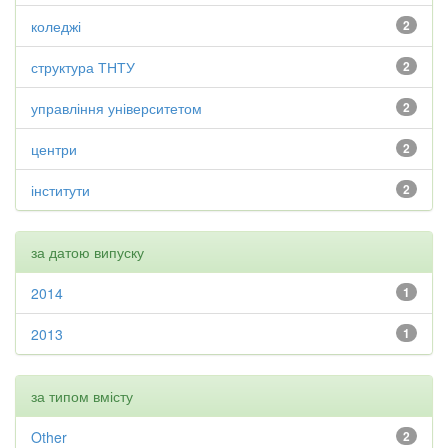
коледжі
2
структура ТНТУ
2
управління університетом
2
центри
2
інститути
2
за датою випуску
2014
1
2013
1
за типом вмісту
Other
2