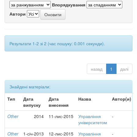
Впорядкування
Автори
Результати 1-2 зі 2 (час пошуку: 0.001 секунди).
назад
1
далі
Знайдені матеріали:
Тип
Дата
Дата
Назва
Автор(и)
випуску
внесення
Other
2014
11-лис-2015
Управління
-
університетом
Other
1-січ-2013
12-лис-2015
Управління
-