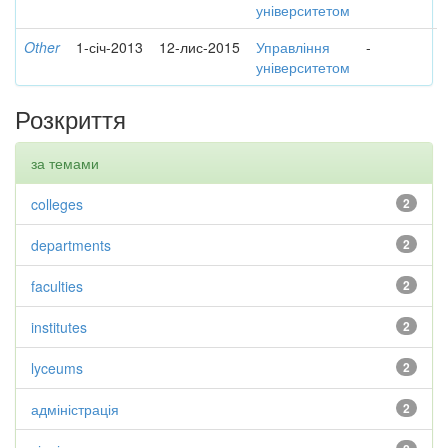
університетом
Other
1-січ-2013
12-лис-2015
Управління
-
університетом
Розкриття
за темами
colleges
2
departments
2
faculties
2
institutes
2
lyceums
2
адміністрація
2