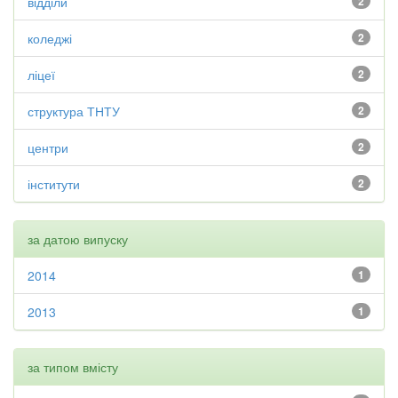
відділи
2
коледжі
2
ліцеї
2
структура ТНТУ
2
центри
2
інститути
2
за датою випуску
2014
1
2013
1
за типом вмісту