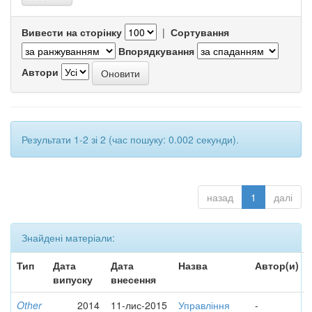
Вивести на сторінку
|
Сортування
Впорядкування
Автори
Результати 1-2 зі 2 (час пошуку: 0.002 секунди).
назад
1
далі
Знайдені матеріали:
Тип
Дата
Дата
Назва
Автор(и)
випуску
внесення
Other
2014
11-лис-2015
Управління
-