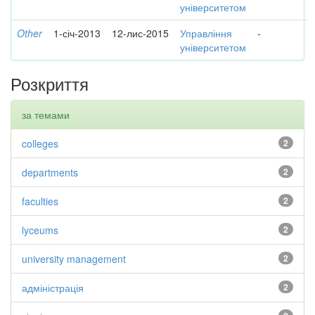
університетом
Other
1-січ-2013
12-лис-2015
Управління
-
університетом
Розкриття
за темами
colleges
2
departments
2
faculties
2
lyceums
2
university management
2
адміністрація
2