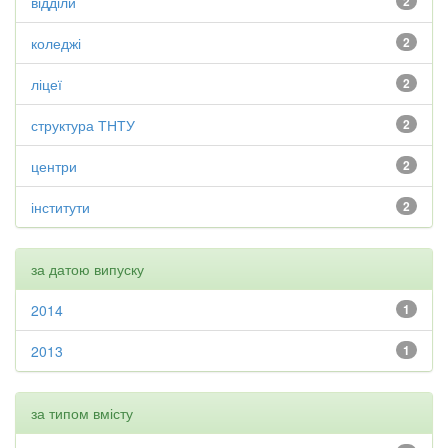
відділи
2
коледжі
2
ліцеї
2
структура ТНТУ
2
центри
2
інститути
2
за датою випуску
2014
1
2013
1
за типом вмісту