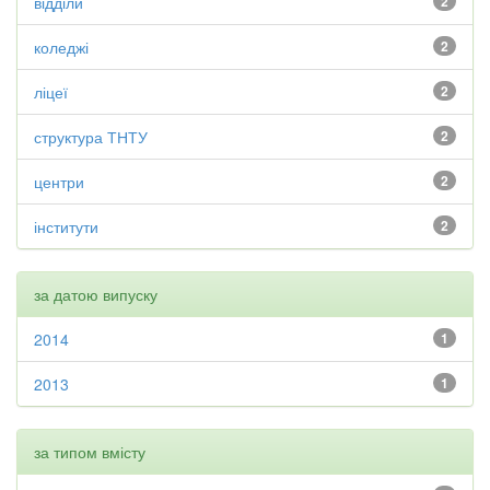
відділи
2
коледжі
2
ліцеї
2
структура ТНТУ
2
центри
2
інститути
2
за датою випуску
2014
1
2013
1
за типом вмісту