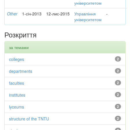
університетом
Other
1-січ-2013
12-лис-2015
Управління
-
університетом
Розкриття
за темами
colleges
2
departments
2
faculties
2
institutes
2
lyceums
2
structure of the TNTU
2