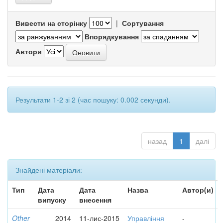
Вивести на сторінку
|
Сортування
Впорядкування
Автори
Результати 1-2 зі 2 (час пошуку: 0.002 секунди).
назад
1
далі
Знайдені матеріали:
Тип
Дата
Дата
Назва
Автор(и)
випуску
внесення
Other
2014
11-лис-2015
Управління
-