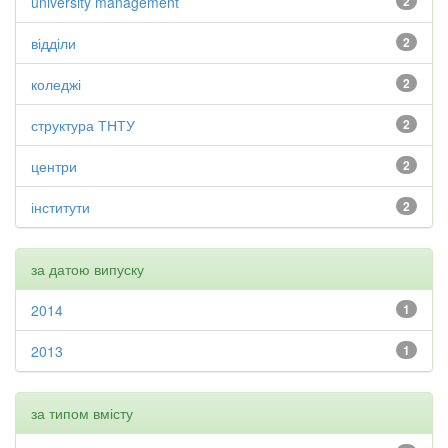
university management
2
відділи
2
коледжі
2
структура ТНТУ
2
центри
2
інститути
2
за датою випуску
2014
1
2013
1
за типом вмісту