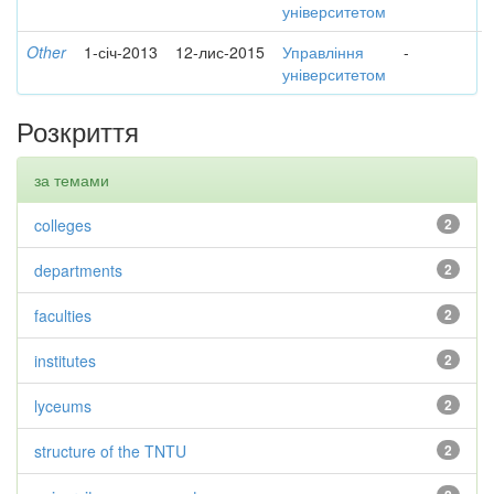
університетом
Other
1-січ-2013
12-лис-2015
Управління
-
університетом
Розкриття
за темами
colleges
2
departments
2
faculties
2
institutes
2
lyceums
2
structure of the TNTU
2