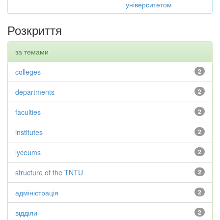
університетом
Розкриття
за темами
colleges
2
departments
2
faculties
2
institutes
2
lyceums
2
structure of the TNTU
2
адміністрація
2
відділи
2