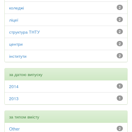
коледжі
2
ліцеї
2
структура ТНТУ
2
центри
2
інститути
2
за датою випуску
2014
1
2013
1
за типом вмісту
Other
2