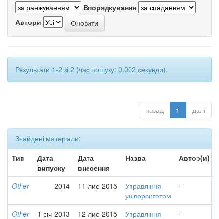
Впорядкування
Автори
Результати 1-2 зі 2 (час пошуку: 0.002 секунди).
назад
1
далі
Знайдені матеріали:
Тип
Дата
Дата
Назва
Автор(и)
випуску
внесення
Other
2014
11-лис-2015
Управління
-
університетом
Other
1-січ-2013
12-лис-2015
Управління
-