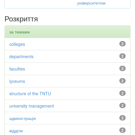
університетом
Розкриття
за темами
colleges
2
departments
2
faculties
2
lyceums
2
structure of the TNTU
2
university management
2
адміністрація
2
відділи
2