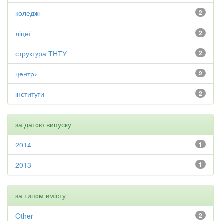
коледжі
2
ліцеї
2
структура ТНТУ
2
центри
2
інститути
2
за датою випуску
2014
1
2013
1
за типом вмісту
Other
2