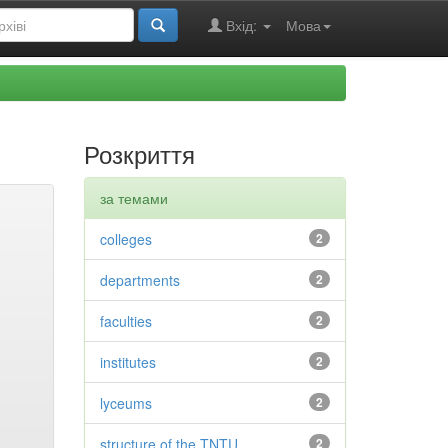
Вхід:
Мова
Розкриття
за темами
colleges
2
departments
2
faculties
2
institutes
2
lyceums
2
structure of the TNTU
2