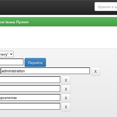
ені Івана Пулюя