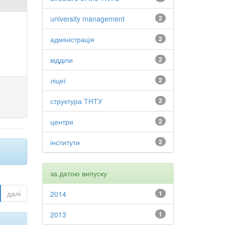
university management
2
адміністрація
2
відділи
2
ліцеї
2
структура ТНТУ
2
центри
2
інститути
2
за датою випуску
далі
2014
1
2013
1