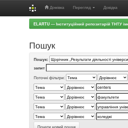
Домівка
Перегляд
Довідка
Skip
ELARTU — Інституційний репозитарій ТНТУ ім
navigation
Пошук
Пошук:
запит
Поточні фільтри:
Почати новий пошук