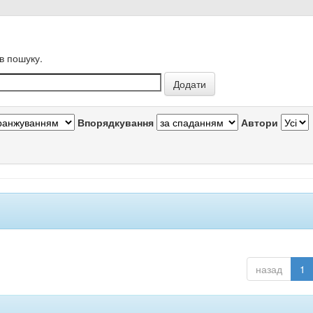
в пошуку.
Впорядкування
Автори
назад
1