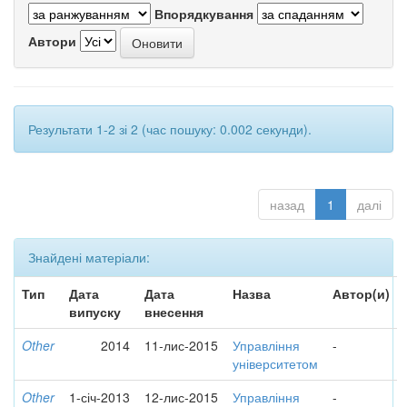
Впорядкування
Автори
Результати 1-2 зі 2 (час пошуку: 0.002 секунди).
назад
1
далі
Знайдені матеріали:
Тип
Дата
Дата
Назва
Автор(и)
випуску
внесення
Other
2014
11-лис-2015
Управління
-
університетом
Other
1-січ-2013
12-лис-2015
Управління
-