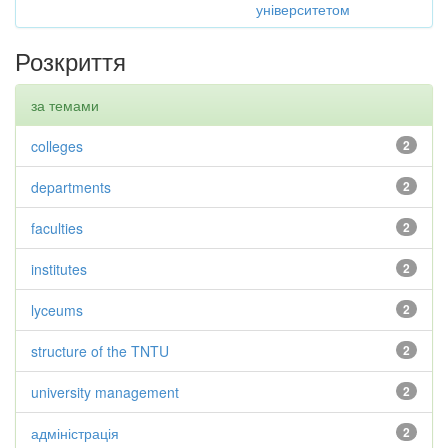
університетом
Розкриття
за темами
colleges
2
departments
2
faculties
2
institutes
2
lyceums
2
structure of the TNTU
2
university management
2
адміністрація
2