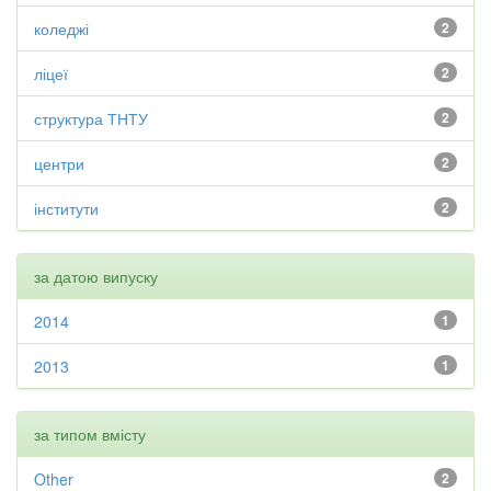
коледжі
2
ліцеї
2
структура ТНТУ
2
центри
2
інститути
2
за датою випуску
2014
1
2013
1
за типом вмісту
Other
2