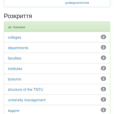
університетом
Розкриття
за темами
colleges
2
departments
2
faculties
2
institutes
2
lyceums
2
structure of the TNTU
2
university management
2
відділи
2