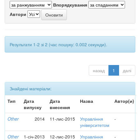
Впорядкування
Автори
Результати 1-2 зі 2 (час пошуку: 0.002 секунди).
назад
1
далі
Знайдені матеріали:
Тип
Дата
Дата
Назва
Автор(и)
випуску
внесення
Other
2014
11-лис-2015
Управління
-
університетом
Other
1-січ-2013
12-лис-2015
Управління
-