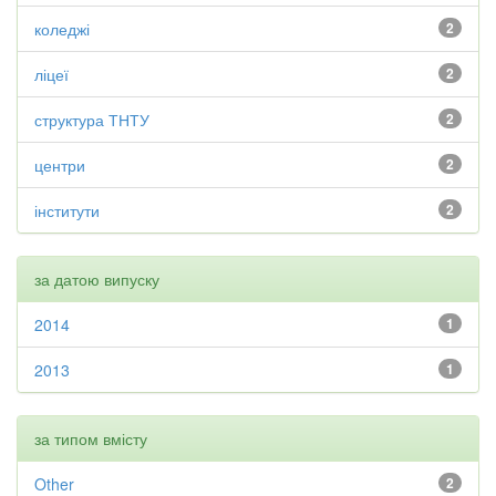
коледжі
2
ліцеї
2
структура ТНТУ
2
центри
2
інститути
2
за датою випуску
2014
1
2013
1
за типом вмісту
Other
2